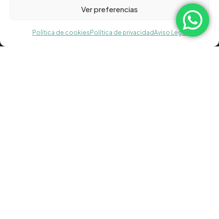
Ver preferencias

Pg de St. Gervasi 26bis, Barcelona
Política de cookies
Política de privacidad
Aviso Legal

93.218.51.93

Lun-Vier: 9 h a 19 h

info@aidmoving.com
Menú
Quiénes somos
Nuestras instalaciones
FAQs
Contacto