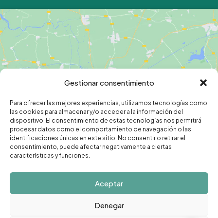
Haz clic para aceptar cookies de
Gestionar consentimiento
marketing y permitir este contenido
Para ofrecer las mejores experiencias, utilizamos tecnologías como
las cookies para almacenar y/o acceder a la información del
dispositivo. El consentimiento de estas tecnologías nos permitirá
procesar datos como el comportamiento de navegación o las
identificaciones únicas en este sitio. No consentir o retirar el
consentimiento, puede afectar negativamente a ciertas
características y funciones.
Aceptar
Denegar
Contacto