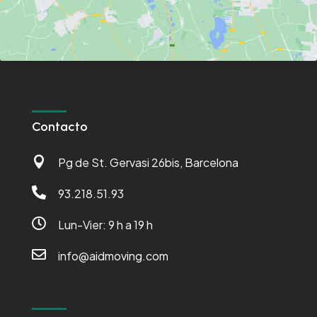
Contacto

Pg de St. Gervasi 26bis, Barcelona

93.218.51.93

Lun-Vier: 9 h a 19 h

info@aidmoving.com