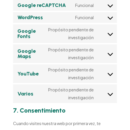
to
Google reCAPTCHA
Funcional
Consent
service
to
WordPress
Funcional
google-
Consent
service
adsense
to
Propósito pendiente de
Google
google-
Fonts
service
Consent
investigación
recaptcha
wordpress
to
Propósito pendiente de
Google
service
Maps
Consent
investigación
google-
to
fonts
Propósito pendiente de
service
YouTube
Consent
investigación
google-
to
maps
Propósito pendiente de
service
Varios
Consent
investigación
youtube
to
7. Consentimiento
service
varios
Cuando visites nuestra web por primera vez, te