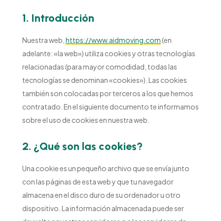
1. Introducción
Nuestra web,
https://www.aidmoving.com
(en
adelante: «la web») utiliza cookies y otras tecnologías
relacionadas (para mayor comodidad, todas las
tecnologías se denominan «cookies»). Las cookies
también son colocadas por terceros a los que hemos
contratado. En el siguiente documento te informamos
sobre el uso de cookies en nuestra web.
2. ¿Qué son las cookies?
Una cookie es un pequeño archivo que se envía junto
con las páginas de esta web y que tu navegador
almacena en el disco duro de su ordenador u otro
dispositivo. La información almacenada puede ser