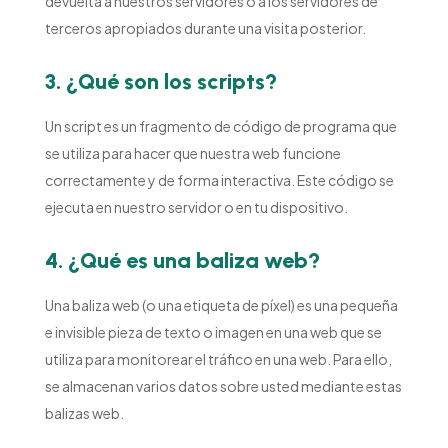
devuelta a nuestros servidores o a los servidores de
terceros apropiados durante una visita posterior.
3. ¿Qué son los scripts?
Un script es un fragmento de código de programa que
se utiliza para hacer que nuestra web funcione
correctamente y de forma interactiva. Este código se
ejecuta en nuestro servidor o en tu dispositivo.
4. ¿Qué es una baliza web?
Una baliza web (o una etiqueta de píxel) es una pequeña
e invisible pieza de texto o imagen en una web que se
utiliza para monitorear el tráfico en una web. Para ello,
se almacenan varios datos sobre usted mediante estas
balizas web.