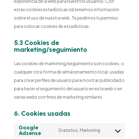
experiencia de la web para nuestros usuarios. Con
estas cookies estadísticas obtenemos información
sobre el uso de nuestra web. Te pedimos tu permiso
para colocar cookies de estadísticas.
5.3 Cookies de
marketing/seguimiento
Las cookies de marketing/seguimiento son cookies, o
cualquier otra forma de almacenamiento local, usadas
para crear perfiles de usuario para mostrar publicidad o
para hacer el seguimiento del usuario en esta web o en
varias webs con fines de marketing similares.
6. Cookies usadas
Google
Statistics, Marketing
Adsense
Consent