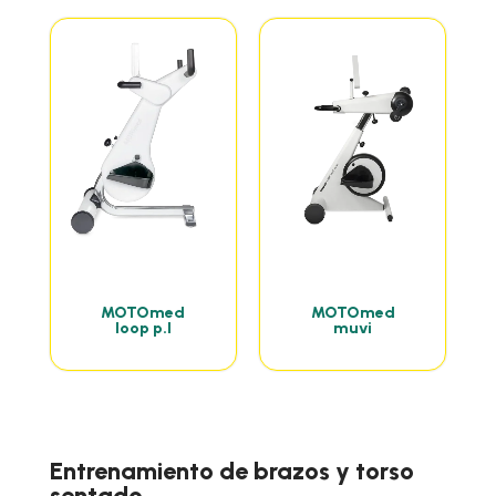
MOTOmed
MOTOmed
loop p.l
muvi
Entrenamiento de brazos y torso
sentado