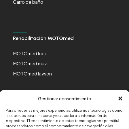
Carro de baño
Rehabilitación MOTOmed
MOTOmed loop
MOTOmed muvi
MOTOmed layson
Gestionar consentimiento
Para ofrecer las mejores experiencias, utilizamos tecnologías como
Financiado por la Unión Europea-Next Generation EU
las cookies para almacenar y/o acceder a la información del
dispositivo. El consentimiento de estas tecnologías nos permitirá
procesar datos como el comportamiento de navegación o las