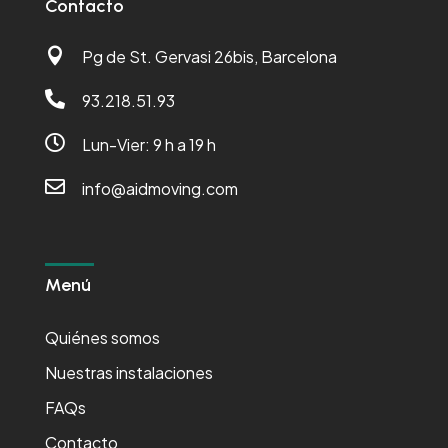
Contacto

Pg de St. Gervasi 26bis, Barcelona

93.218.51.93

Lun-Vier: 9 h a 19 h

info@aidmoving.com
Menú
Quiénes somos
Nuestras instalaciones
FAQs
Contacto