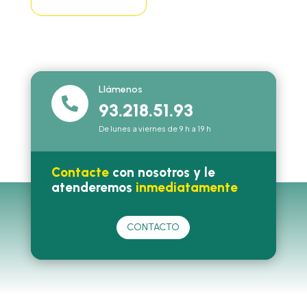
Llámenos

93.218.51.93
De lunes a viernes de 9 h a 19 h
Contacte
con nosotros y le
atenderemos
inmediatamente
CONTACTO