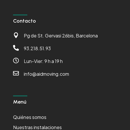
Contacto

Pg de St. Gervasi 26bis, Barcelona

93.218.51.93

Lun-Vier: 9 h a 19 h

info@aidmoving.com
Menú
Quiénes somos
Nuestras instalaciones