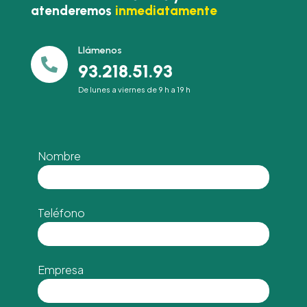
atenderemos
inmediatamente
Llámenos

93.218.51.93
De lunes a viernes de 9 h a 19 h
Nombre
Teléfono
Empresa