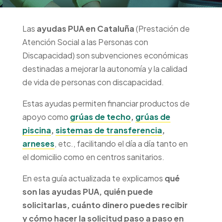
Las
ayudas PUA en Cataluña
(Prestación de
Atención Social a las Personas con
Discapacidad) son subvenciones económicas
Avanzamos contigo hacia
destinadas a mejorar la autonomía y la calidad
una vida más
accesible
.
de vida de personas con discapacidad.
Estas ayudas permiten financiar productos de
apoyo como
grúas de techo
,
grúas de
piscina
,
sistemas de transferencia
,
arneses
, etc., facilitando el día a día tanto en
el domicilio como en centros sanitarios.
En esta guía actualizada te explicamos
qué
son las ayudas PUA, quién puede
solicitarlas, cuánto dinero puedes recibir
y cómo hacer la solicitud paso a paso en