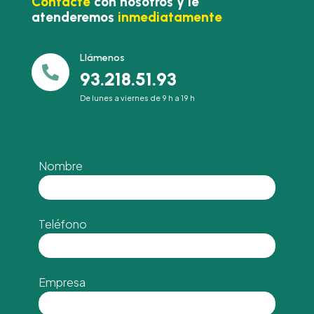
Contacte
con nosotros y le
atenderemos
inmediatamente
Llámenos

93.218.51.93
De lunes a viernes de 9 h a 19 h
Nombre
Teléfono
Empresa