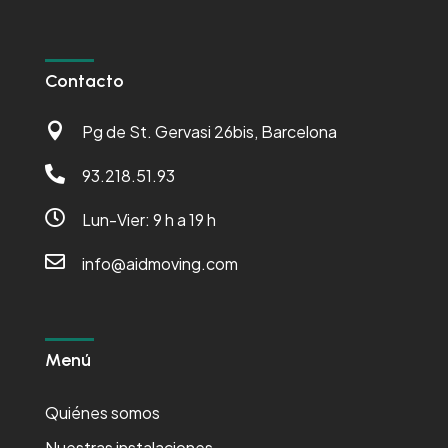
Contacto

Pg de St. Gervasi 26bis, Barcelona

93.218.51.93

Lun-Vier: 9 h a 19 h

info@aidmoving.com
Menú
Quiénes somos
Nuestras instalaciones