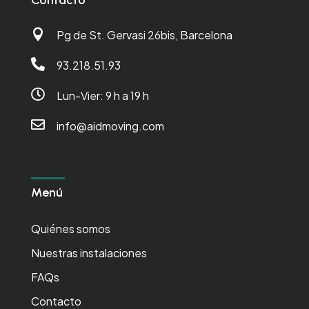
Contacto

Pg de St. Gervasi 26bis, Barcelona

93.218.51.93

Lun-Vier: 9 h a 19 h

info@aidmoving.com
Menú
Quiénes somos
Nuestras instalaciones
FAQs
Contacto