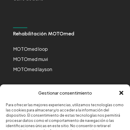
Rehabilitación MOTOmed
MOTOmed loop
MOTOmed muvi
MOTOmed layson
Gestionar consentimiento
Para ofrecer las mejores experiencias, utilizamos tecnologías como
Financiado por la Unión Europea-Next Generation EU
las cookies para almacenar y/o acceder a la información del
dispositivo. El consentimiento de estas tecnologías nos permitirá
procesar datos como el comportamiento de navegación o las
identificaciones únicas en este sitio. No consentir o retirar el