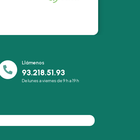
Llámenos

93.218.51.93
De lunes a viernes de 9 h a 19 h