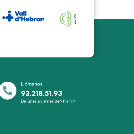
Llámenos

93.218.51.93
De lunes a viernes de 9 h a 19 h