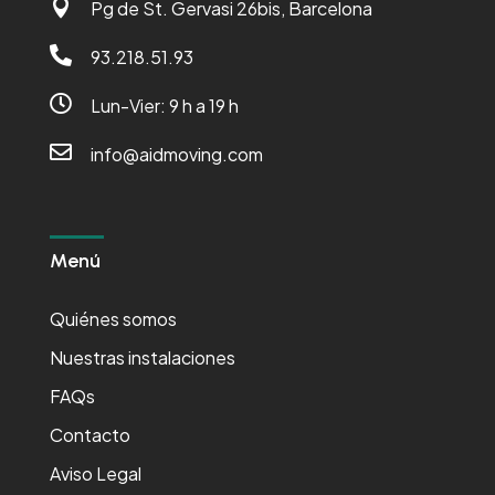

Pg de St. Gervasi 26bis, Barcelona

93.218.51.93

Lun-Vier: 9 h a 19 h

info@aidmoving.com
Menú
Quiénes somos
Nuestras instalaciones
FAQs
Contacto
Aviso Legal