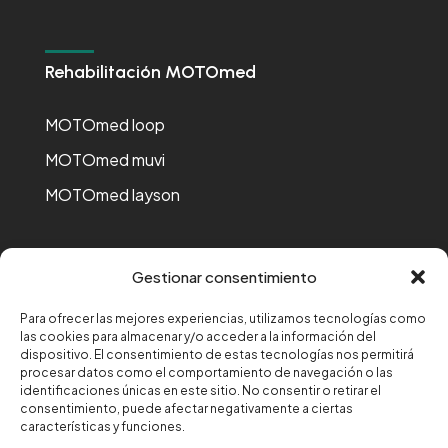
Rehabilitación MOTOmed
MOTOmed loop
MOTOmed muvi
MOTOmed layson
Gestionar consentimiento
Para ofrecer las mejores experiencias, utilizamos tecnologías como
Financiado por la Unión Europea-Next Generation EU
las cookies para almacenar y/o acceder a la información del
dispositivo. El consentimiento de estas tecnologías nos permitirá
procesar datos como el comportamiento de navegación o las
identificaciones únicas en este sitio. No consentir o retirar el
consentimiento, puede afectar negativamente a ciertas
características y funciones.