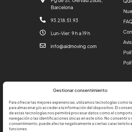
Pg de St. Gervasi 26bis,
Qui
Barcelona
Nue

93.218.51.93
FA
Con

Lun-Vier: 9 h a 19 h
Avi

info@aidmoving.com
Polí
Polí
Gestionar consentimiento
Financiado por la Unión Europea-Next Generation EU
Para ofrecer las mejores experiencias, utilizamos tecnologías como l
para almacenar y/o acceder a la información del dispositivo. El conse
de estas tecnologías nos permitirá procesar datos como el comport
navegación o las identificaciones únicas en este sitio. No consentir o re
consentimiento, puede afectar negativamente a ciertas característica
funciones.