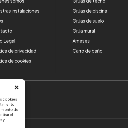
énes somos
Grúas de techo
stras instalaciones
Grúas de piscina
Qs
Grúas de suelo
tacto
Grúa mural
so Legal
Arneses
tica de privacidad
Carro de baño
tica de cookies
as cookies
ntimiento
amiento de
tirar el
s y