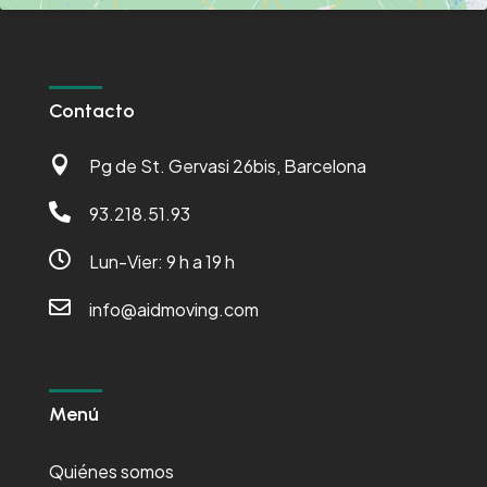
Contacto

Pg de St. Gervasi 26bis, Barcelona

93.218.51.93

Lun-Vier: 9 h a 19 h

info@aidmoving.com
Menú
Quiénes somos